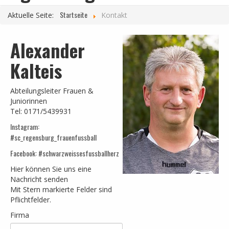
Frauen 1
Startseite
Aktuelle Seite:
Kontakt
Frauen 2
Alexander
Frauen 3
Kalteis
U17-Juniorinnen
U15-Juniorinnen
Abteilungsleiter Frauen &
U13- Juniorinnen
Juniorinnen
Tel: 0171/5439931
ERFOLGE
Instagram:
GIRLSCUP
#sc_regensburg_frauenfussball
Facebook: #schwarzweissesfussballherz
ALFONS AUER
Hier können Sie uns eine
INFO/BEITRAG
Nachricht senden
Mit Stern markierte Felder sind
Pflichtfelder.
Firma